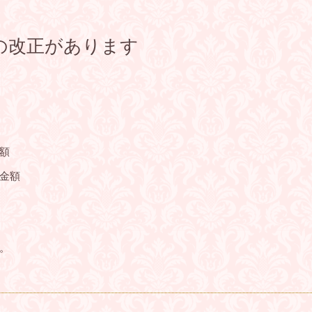
の改正があります
額
金額
。